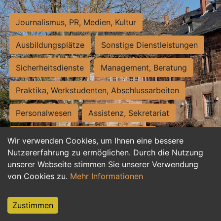
Journalismus, PR, Medien, Kultur
Ausbildungsplätze
Sonstige Dienstleistungen
Sicherheitsdienste
Management, Beratung
Praktika, Werkstudenten, Abschlussarbeiten
Personalwesen
Assistenz, Sekretariat
Hilfskräfte, Aushilfs- und Nebenjobs
Wir verwenden Cookies, um Ihnen eine bessere
Nutzererfahrung zu ermöglichen. Durch die Nutzung
Einkauf, Logistik, Materialwirtschaft
unserer Webseite stimmen Sie unserer Verwendung
von Cookies zu.
Mehr Informationen
Weiterbildung, Studium, duale Ausbildung
Tourismus
Rechtswesen
IT, Software
Zustimmen