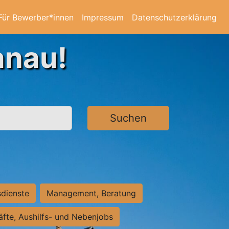
Für Bewerber*innen
Impressum
Datenschutzerklärung
anau!
Suchen
sdienste
Management, Beratung
räfte, Aushilfs- und Nebenjobs