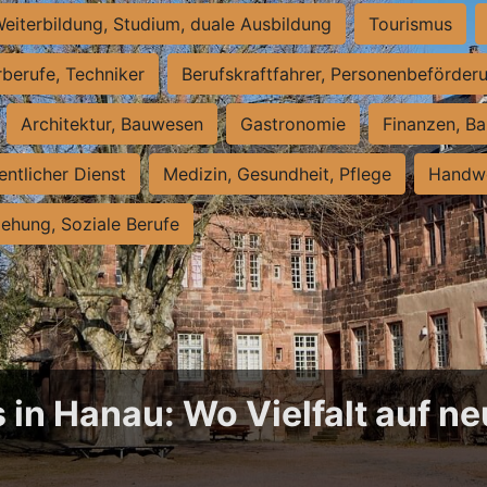
eiterbildung, Studium, duale Ausbildung
Tourismus
rberufe, Techniker
Berufskraftfahrer, Personenbeförder
Architektur, Bauwesen
Gastronomie
Finanzen, Ba
entlicher Dienst
Medizin, Gesundheit, Pflege
Handwe
iehung, Soziale Berufe
 in Hanau: Wo Vielfalt auf 