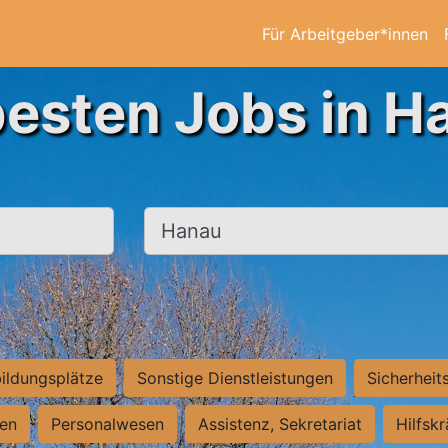
Für Arbeitgeber*innen
besten Jobs in H
Ort, Stadt
ildungsplätze
Sonstige Dienstleistungen
Sicherheit
ten
Personalwesen
Assistenz, Sekretariat
Hilfsk