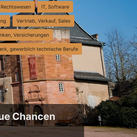
Rechtswesen
IT, Software
ung
Vertrieb, Verkauf, Sales
nken, Versicherungen
rk, gewerblich technische Berufe
neue Chancen