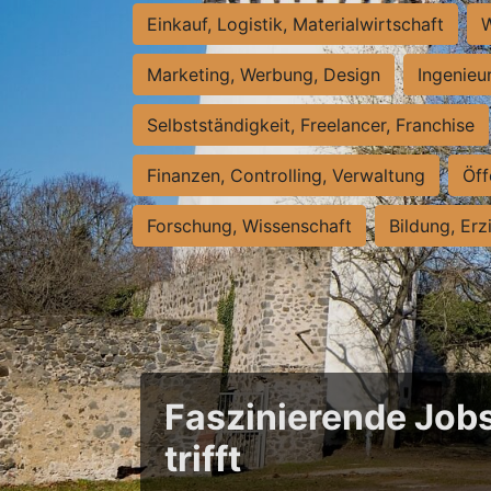
Einkauf, Logistik, Materialwirtschaft
W
Marketing, Werbung, Design
Ingenieu
Selbstständigkeit, Freelancer, Franchise
Finanzen, Controlling, Verwaltung
Öff
Forschung, Wissenschaft
Bildung, Erz
Faszinierende Jobs
trifft