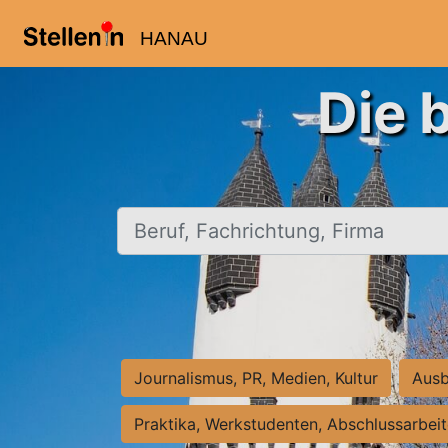
HANAU
Die 
Beruf, Fachrichtung, Firma
Journalismus, PR, Medien, Kultur
Ausb
Praktika, Werkstudenten, Abschlussarbei