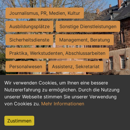
Journalismus, PR, Medien, Kultur
Ausbildungsplätze
Sonstige Dienstleistungen
Sicherheitsdienste
Management, Beratung
Praktika, Werkstudenten, Abschlussarbeiten
Personalwesen
Assistenz, Sekretariat
Hilfskräfte, Aushilfs- und Nebenjobs
Wir verwenden Cookies, um Ihnen eine bessere
Nutzererfahrung zu ermöglichen. Durch die Nutzung
Einkauf, Logistik, Materialwirtschaft
unserer Webseite stimmen Sie unserer Verwendung
von Cookies zu.
Mehr Informationen
Weiterbildung, Studium, duale Ausbildung
Tourismus
Rechtswesen
IT, Software
Zustimmen