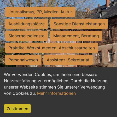
Journalismus, PR, Medien, Kultur
Ausbildungsplätze
Sonstige Dienstleistungen
Sicherheitsdienste
Management, Beratung
Praktika, Werkstudenten, Abschlussarbeiten
Personalwesen
Assistenz, Sekretariat
Hilfskräfte, Aushilfs- und Nebenjobs
Wir verwenden Cookies, um Ihnen eine bessere
Nutzererfahrung zu ermöglichen. Durch die Nutzung
Einkauf, Logistik, Materialwirtschaft
unserer Webseite stimmen Sie unserer Verwendung
von Cookies zu.
Mehr Informationen
Weiterbildung, Studium, duale Ausbildung
Tourismus
Rechtswesen
IT, Software
Zustimmen