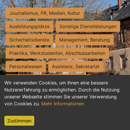
Journalismus, PR, Medien, Kultur
Ausbildungsplätze
Sonstige Dienstleistungen
Sicherheitsdienste
Management, Beratung
Praktika, Werkstudenten, Abschlussarbeiten
Personalwesen
Assistenz, Sekretariat
Hilfskräfte, Aushilfs- und Nebenjobs
Wir verwenden Cookies, um Ihnen eine bessere
Nutzererfahrung zu ermöglichen. Durch die Nutzung
Einkauf, Logistik, Materialwirtschaft
unserer Webseite stimmen Sie unserer Verwendung
von Cookies zu.
Mehr Informationen
Weiterbildung, Studium, duale Ausbildung
Tourismus
Rechtswesen
IT, Software
Zustimmen