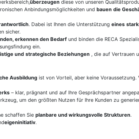
erksbereich,
überzeugen
diese von unseren Qualitätsprodu
tronischen Anbindungsmöglichkeiten und
bauen
die Gesch
antwortlich
. Dabei ist Ihnen die Unterstützung
eines
star
n sicher.
Kunden, erkennen den Bedarf
und binden die RECA Spezialis
ösungsfindung ein.
ristige und
strategische Beziehungen
, die auf Vertrauen 
che Ausbildung
ist von Vorteil, aber keine Voraussetzung. 
erks
– klar, prägnant und auf Ihre Gesprächspartner angepas
erkzeug, um den größten Nutzen für Ihre Kunden zu generie
he schaffen Sie
planbare und wirkungsvolle Strukturen
.
nd
eigeninitiativ
.