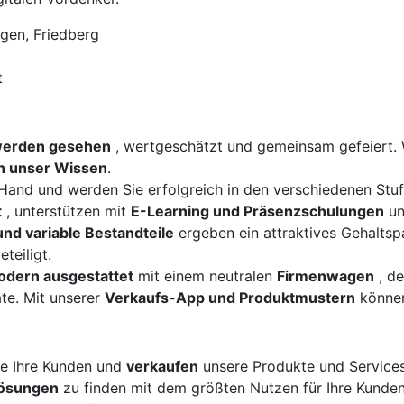
gen, Friedberg
t
werden gesehen
, wertgeschätzt und gemeinsam gefeiert. 
en unser Wissen
.
e Hand und werden Sie erfolgreich in den verschiedenen Stu
t
, unterstützen mit
E-Learning und Präsenzschulungen
un
und variable Bestandteile
ergeben ein attraktives Gehaltsp
eteiligt.
odern ausgestattet
mit einem neutralen
Firmenwagen
, de
ate. Mit unserer
Verkaufs-App und Produktmustern
können
e Ihre Kunden und
verkaufen
unsere Produkte und Services
Lösungen
zu finden mit dem größten Nutzen für Ihre Kunden