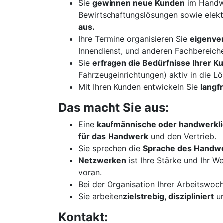
Sie
gewinnen neue Kunden
im Handw
Bewirtschaftungslösungen sowie elek
aus.
Ihre Termine organisieren Sie
eigenver
Innendienst, und anderen Fachbereiche
Sie
erfragen die Bedürfnisse Ihrer 
Fahrzeugeinrichtungen) aktiv in die L
Mit Ihren Kunden entwickeln Sie
langf
Das macht Sie aus:
Eine
kaufmännische oder handwerkli
für das
Handwerk
und den Vertrieb.
Sie sprechen die
Sprache des Handw
Netzwerken
ist Ihre Stärke und Ihr W
voran.
Bei der Organisation Ihrer Arbeitswoc
Sie arbeiten
zielstrebig, diszipliniert
u
Kontakt: