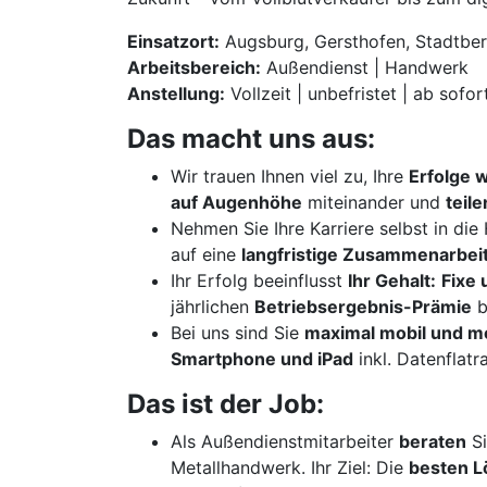
Einsatzort:
Augsburg, Gersthofen, Stadtber
Arbeitsbereich:
Außendienst | Handwerk
Anstellung:
Vollzeit | unbefristet | ab sofor
Das macht uns aus:
Wir trauen Ihnen viel zu, Ihre
Erfolge 
auf Augenhöhe
miteinander und
teil
Nehmen Sie Ihre Karriere selbst in di
auf eine
langfristige Zusammenarbei
Ihr Erfolg beeinflusst
Ihr Gehalt:
Fixe 
jährlichen
Betriebsergebnis-Prämie
b
Bei uns sind Sie
maximal mobil und m
Smartphone und iPad
inkl. Datenflatr
Das ist der Job:
Als Außendienstmitarbeiter
beraten
Si
Metallhandwerk. Ihr Ziel: Die
besten 