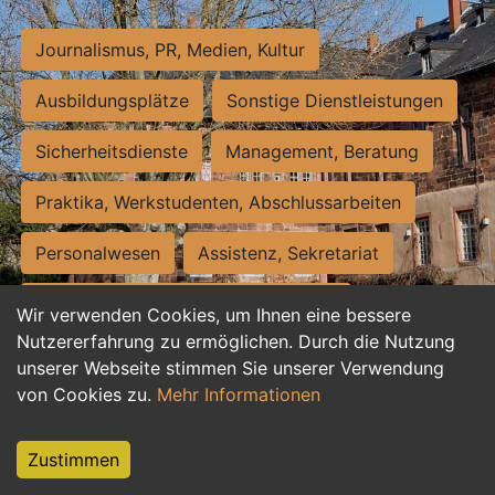
Journalismus, PR, Medien, Kultur
Ausbildungsplätze
Sonstige Dienstleistungen
Sicherheitsdienste
Management, Beratung
Praktika, Werkstudenten, Abschlussarbeiten
Personalwesen
Assistenz, Sekretariat
Hilfskräfte, Aushilfs- und Nebenjobs
Wir verwenden Cookies, um Ihnen eine bessere
Nutzererfahrung zu ermöglichen. Durch die Nutzung
Einkauf, Logistik, Materialwirtschaft
unserer Webseite stimmen Sie unserer Verwendung
von Cookies zu.
Mehr Informationen
Weiterbildung, Studium, duale Ausbildung
Tourismus
Rechtswesen
IT, Software
Zustimmen