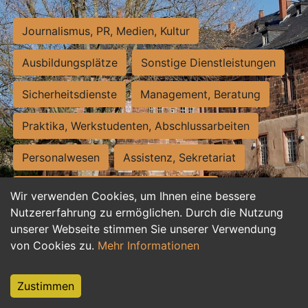
Journalismus, PR, Medien, Kultur
Ausbildungsplätze
Sonstige Dienstleistungen
Sicherheitsdienste
Management, Beratung
Praktika, Werkstudenten, Abschlussarbeiten
Personalwesen
Assistenz, Sekretariat
Hilfskräfte, Aushilfs- und Nebenjobs
Wir verwenden Cookies, um Ihnen eine bessere
Nutzererfahrung zu ermöglichen. Durch die Nutzung
Einkauf, Logistik, Materialwirtschaft
unserer Webseite stimmen Sie unserer Verwendung
von Cookies zu.
Mehr Informationen
Weiterbildung, Studium, duale Ausbildung
Tourismus
Rechtswesen
IT, Software
Zustimmen