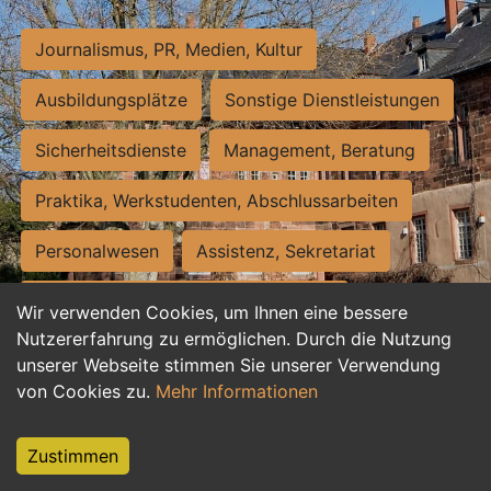
Journalismus, PR, Medien, Kultur
Ausbildungsplätze
Sonstige Dienstleistungen
Sicherheitsdienste
Management, Beratung
Praktika, Werkstudenten, Abschlussarbeiten
Personalwesen
Assistenz, Sekretariat
Hilfskräfte, Aushilfs- und Nebenjobs
Wir verwenden Cookies, um Ihnen eine bessere
Nutzererfahrung zu ermöglichen. Durch die Nutzung
Einkauf, Logistik, Materialwirtschaft
unserer Webseite stimmen Sie unserer Verwendung
von Cookies zu.
Mehr Informationen
Weiterbildung, Studium, duale Ausbildung
Tourismus
Rechtswesen
IT, Software
Zustimmen