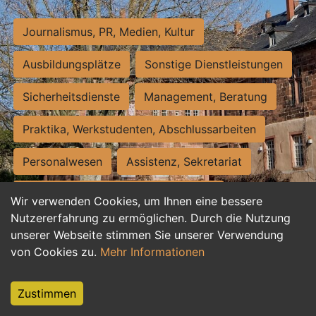
Journalismus, PR, Medien, Kultur
Ausbildungsplätze
Sonstige Dienstleistungen
Sicherheitsdienste
Management, Beratung
Praktika, Werkstudenten, Abschlussarbeiten
Personalwesen
Assistenz, Sekretariat
Hilfskräfte, Aushilfs- und Nebenjobs
Wir verwenden Cookies, um Ihnen eine bessere
Nutzererfahrung zu ermöglichen. Durch die Nutzung
Einkauf, Logistik, Materialwirtschaft
unserer Webseite stimmen Sie unserer Verwendung
von Cookies zu.
Mehr Informationen
Weiterbildung, Studium, duale Ausbildung
Tourismus
Rechtswesen
IT, Software
Zustimmen