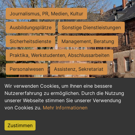
Journalismus, PR, Medien, Kultur
Ausbildungsplätze
Sonstige Dienstleistungen
Sicherheitsdienste
Management, Beratung
Praktika, Werkstudenten, Abschlussarbeiten
Personalwesen
Assistenz, Sekretariat
Hilfskräfte, Aushilfs- und Nebenjobs
Wir verwenden Cookies, um Ihnen eine bessere
Nutzererfahrung zu ermöglichen. Durch die Nutzung
Einkauf, Logistik, Materialwirtschaft
unserer Webseite stimmen Sie unserer Verwendung
von Cookies zu.
Mehr Informationen
Weiterbildung, Studium, duale Ausbildung
Tourismus
Rechtswesen
IT, Software
Zustimmen