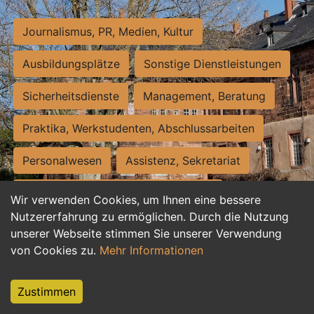
Journalismus, PR, Medien, Kultur
Ausbildungsplätze
Sonstige Dienstleistungen
Sicherheitsdienste
Management, Beratung
Praktika, Werkstudenten, Abschlussarbeiten
Personalwesen
Assistenz, Sekretariat
Hilfskräfte, Aushilfs- und Nebenjobs
Wir verwenden Cookies, um Ihnen eine bessere
Nutzererfahrung zu ermöglichen. Durch die Nutzung
Einkauf, Logistik, Materialwirtschaft
unserer Webseite stimmen Sie unserer Verwendung
von Cookies zu.
Mehr Informationen
Weiterbildung, Studium, duale Ausbildung
Tourismus
Rechtswesen
IT, Software
Zustimmen