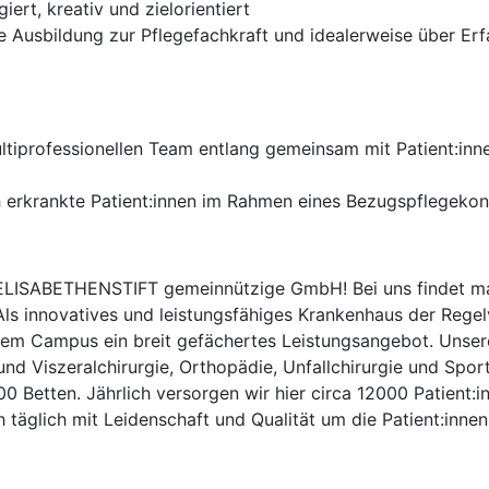
ert, kreativ und zielorientiert
 Ausbildung zur Pflegefachkraft und idealerweise über Erf
ultiprofessionellen Team entlang gemeinsam mit Patient:in
ch erkrankte Patient:innen im Rahmen eines Bezugspflegek
LISABETHENSTIFT gemeinnützige GmbH! Bei uns findet man 
Als innovatives und leistungsfähiges Krankenhaus der Regelv
rem Campus ein breit gefächertes Leistungsangebot. Unse
und Viszeralchirurgie, Orthopädie, Unfallchirurgie und Spor
 400 Betten. Jährlich versorgen wir hier circa 12000 Patient
täglich mit Leidenschaft und Qualität um die Patient:innen