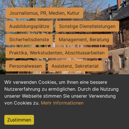
Journalismus, PR, Medien, Kultur
Ausbildungsplätze
Sonstige Dienstleistungen
Sicherheitsdienste
Management, Beratung
Praktika, Werkstudenten, Abschlussarbeiten
Personalwesen
Assistenz, Sekretariat
Hilfskräfte, Aushilfs- und Nebenjobs
Wir verwenden Cookies, um Ihnen eine bessere
Nutzererfahrung zu ermöglichen. Durch die Nutzung
Einkauf, Logistik, Materialwirtschaft
unserer Webseite stimmen Sie unserer Verwendung
von Cookies zu.
Mehr Informationen
Weiterbildung, Studium, duale Ausbildung
Tourismus
Rechtswesen
IT, Software
Zustimmen