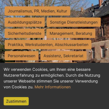
Journalismus, PR, Medien, Kultur
Ausbildungsplätze
Sonstige Dienstleistungen
Sicherheitsdienste
Management, Beratung
Praktika, Werkstudenten, Abschlussarbeiten
Personalwesen
Assistenz, Sekretariat
Hilfskräfte, Aushilfs- und Nebenjobs
Wir verwenden Cookies, um Ihnen eine bessere
Nutzererfahrung zu ermöglichen. Durch die Nutzung
Einkauf, Logistik, Materialwirtschaft
unserer Webseite stimmen Sie unserer Verwendung
von Cookies zu.
Mehr Informationen
Weiterbildung, Studium, duale Ausbildung
Tourismus
Rechtswesen
IT, Software
Zustimmen