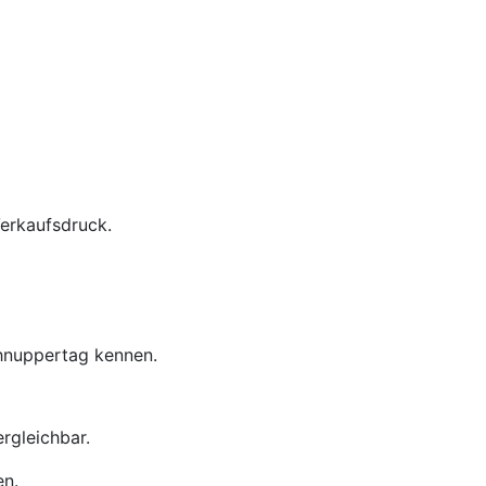
Verkaufsdruck.
chnuppertag kennen.
rgleichbar.
en.