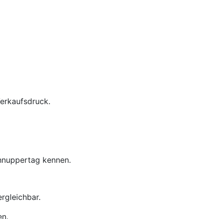
Verkaufsdruck.
chnuppertag kennen.
rgleichbar.
en.