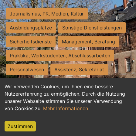
Journalismus, PR, Medien, Kultur
Ausbildungsplätze
Sonstige Dienstleistungen
Sicherheitsdienste
Management, Beratung
Praktika, Werkstudenten, Abschlussarbeiten
Personalwesen
Assistenz, Sekretariat
Hilfskräfte, Aushilfs- und Nebenjobs
Wir verwenden Cookies, um Ihnen eine bessere
Nutzererfahrung zu ermöglichen. Durch die Nutzung
Einkauf, Logistik, Materialwirtschaft
unserer Webseite stimmen Sie unserer Verwendung
von Cookies zu.
Mehr Informationen
Weiterbildung, Studium, duale Ausbildung
Tourismus
Rechtswesen
IT, Software
Zustimmen