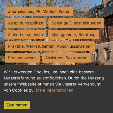
Journalismus, PR, Medien, Kultur
Ausbildungsplätze
Sonstige Dienstleistungen
Sicherheitsdienste
Management, Beratung
Praktika, Werkstudenten, Abschlussarbeiten
Personalwesen
Assistenz, Sekretariat
Hilfskräfte, Aushilfs- und Nebenjobs
Wir verwenden Cookies, um Ihnen eine bessere
Nutzererfahrung zu ermöglichen. Durch die Nutzung
Einkauf, Logistik, Materialwirtschaft
unserer Webseite stimmen Sie unserer Verwendung
von Cookies zu.
Mehr Informationen
Weiterbildung, Studium, duale Ausbildung
Tourismus
Rechtswesen
IT, Software
Zustimmen