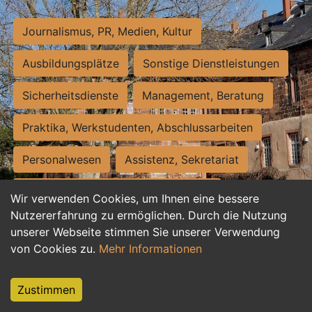
Journalismus, PR, Medien, Kultur
Ausbildungsplätze
Sonstige Dienstleistungen
Sicherheitsdienste
Management, Beratung
Praktika, Werkstudenten, Abschlussarbeiten
Personalwesen
Assistenz, Sekretariat
Hilfskräfte, Aushilfs- und Nebenjobs
Wir verwenden Cookies, um Ihnen eine bessere
Nutzererfahrung zu ermöglichen. Durch die Nutzung
Einkauf, Logistik, Materialwirtschaft
unserer Webseite stimmen Sie unserer Verwendung
von Cookies zu.
Mehr Informationen
Weiterbildung, Studium, duale Ausbildung
Tourismus
Rechtswesen
IT, Software
Zustimmen