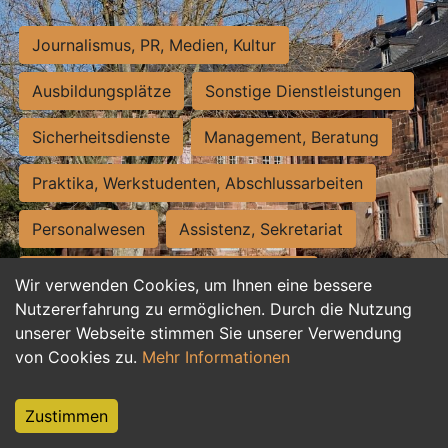
Journalismus, PR, Medien, Kultur
Ausbildungsplätze
Sonstige Dienstleistungen
Sicherheitsdienste
Management, Beratung
Praktika, Werkstudenten, Abschlussarbeiten
Personalwesen
Assistenz, Sekretariat
Hilfskräfte, Aushilfs- und Nebenjobs
Wir verwenden Cookies, um Ihnen eine bessere
Nutzererfahrung zu ermöglichen. Durch die Nutzung
Einkauf, Logistik, Materialwirtschaft
unserer Webseite stimmen Sie unserer Verwendung
von Cookies zu.
Mehr Informationen
Weiterbildung, Studium, duale Ausbildung
Tourismus
Rechtswesen
IT, Software
Zustimmen