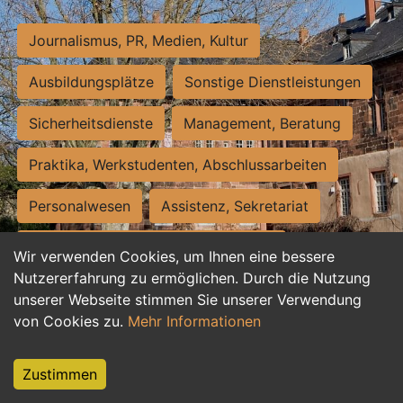
Journalismus, PR, Medien, Kultur
Ausbildungsplätze
Sonstige Dienstleistungen
Sicherheitsdienste
Management, Beratung
Praktika, Werkstudenten, Abschlussarbeiten
Personalwesen
Assistenz, Sekretariat
Hilfskräfte, Aushilfs- und Nebenjobs
Wir verwenden Cookies, um Ihnen eine bessere
Nutzererfahrung zu ermöglichen. Durch die Nutzung
Einkauf, Logistik, Materialwirtschaft
unserer Webseite stimmen Sie unserer Verwendung
von Cookies zu.
Mehr Informationen
Weiterbildung, Studium, duale Ausbildung
Tourismus
Rechtswesen
IT, Software
Zustimmen