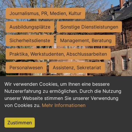
Journalismus, PR, Medien, Kultur
Ausbildungsplätze
Sonstige Dienstleistungen
Sicherheitsdienste
Management, Beratung
Praktika, Werkstudenten, Abschlussarbeiten
Personalwesen
Assistenz, Sekretariat
Hilfskräfte, Aushilfs- und Nebenjobs
Wir verwenden Cookies, um Ihnen eine bessere
Nutzererfahrung zu ermöglichen. Durch die Nutzung
Einkauf, Logistik, Materialwirtschaft
unserer Webseite stimmen Sie unserer Verwendung
von Cookies zu.
Mehr Informationen
Weiterbildung, Studium, duale Ausbildung
Tourismus
Rechtswesen
IT, Software
Zustimmen