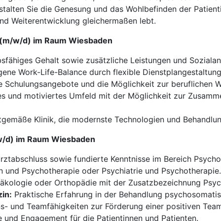
alten Sie die Genesung und das Wohlbefinden der Patientin
t und Weiterentwicklung gleichermaßen lebt.
k (m/w/d) im Raum Wiesbaden
fähiges Gehalt sowie zusätzliche Leistungen und Soziala
ne Work-Life-Balance durch flexible Dienstplangestaltung
Schulungsangebote und die Möglichkeit zur beruflichen W
les und motiviertes Umfeld mit der Möglichkeit zur Zusamm
tgemäße Klinik, die modernste Technologien und Behandlu
m/w/d) im Raum Wiesbaden
ztabschluss sowie fundierte Kenntnisse im Bereich Psycho
 und Psychotherapie oder Psychiatrie und Psychotherapie.
näkologie oder Orthopädie mit der Zusatzbezeichnung Psyc
zin:
Praktische Erfahrung in der Behandlung psychosomatis
- und Teamfähigkeiten zur Förderung einer positiven Tea
und Engagement für die Patientinnen und Patienten.