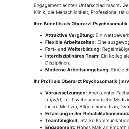
Engagement echten Unterschied macht. Gest
Klinik, die Menschlichkeit, Professionalitä
Ihre Benefits als Oberarzt Psychosomati
Attraktive Vergütung:
Ein wettbewerbs
Flexible Arbeitszeiten:
Eine ausgewoge
Fort- und Weiterbildung:
Regelmäßige 
Interdisziplinäres Team:
Ein kollegia
Disziplinen.
Moderne Arbeitsumgebung:
Eine zei
Ihr Profil als Oberarzt Psychosomatik (
Voraussetzungen:
Anerkannter Fachar
(m/w/d) für Psychosomatische Medizin
Innere Medizin, Allgemeinmedizin, Gy
Erfahrung in der Rehabilitationsmedi
Teamfähigkeit:
Starke Kommunikations
Engagement:
Hohes Maß an Empathie 