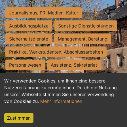
Journalismus, PR, Medien, Kultur
Ausbildungsplätze
Sonstige Dienstleistungen
Sicherheitsdienste
Management, Beratung
Praktika, Werkstudenten, Abschlussarbeiten
Personalwesen
Assistenz, Sekretariat
Hilfskräfte, Aushilfs- und Nebenjobs
Wir verwenden Cookies, um Ihnen eine bessere
Nutzererfahrung zu ermöglichen. Durch die Nutzung
Einkauf, Logistik, Materialwirtschaft
unserer Webseite stimmen Sie unserer Verwendung
von Cookies zu.
Mehr Informationen
Weiterbildung, Studium, duale Ausbildung
Tourismus
Rechtswesen
IT, Software
Zustimmen