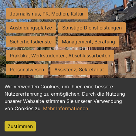
Journalismus, PR, Medien, Kultur
Ausbildungsplätze
Sonstige Dienstleistungen
Sicherheitsdienste
Management, Beratung
Praktika, Werkstudenten, Abschlussarbeiten
Personalwesen
Assistenz, Sekretariat
Hilfskräfte, Aushilfs- und Nebenjobs
Wir verwenden Cookies, um Ihnen eine bessere
Nutzererfahrung zu ermöglichen. Durch die Nutzung
Einkauf, Logistik, Materialwirtschaft
unserer Webseite stimmen Sie unserer Verwendung
von Cookies zu.
Mehr Informationen
Weiterbildung, Studium, duale Ausbildung
Tourismus
Rechtswesen
IT, Software
Zustimmen