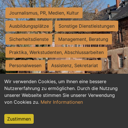
Journalismus, PR, Medien, Kultur
Ausbildungsplätze
Sonstige Dienstleistungen
Sicherheitsdienste
Management, Beratung
Praktika, Werkstudenten, Abschlussarbeiten
Personalwesen
Assistenz, Sekretariat
Hilfskräfte, Aushilfs- und Nebenjobs
Wir verwenden Cookies, um Ihnen eine bessere
Nutzererfahrung zu ermöglichen. Durch die Nutzung
Einkauf, Logistik, Materialwirtschaft
unserer Webseite stimmen Sie unserer Verwendung
von Cookies zu.
Mehr Informationen
Weiterbildung, Studium, duale Ausbildung
Tourismus
Rechtswesen
IT, Software
Zustimmen