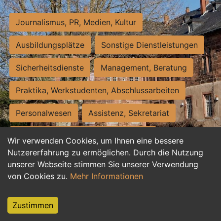
Journalismus, PR, Medien, Kultur
Ausbildungsplätze
Sonstige Dienstleistungen
Sicherheitsdienste
Management, Beratung
Praktika, Werkstudenten, Abschlussarbeiten
Personalwesen
Assistenz, Sekretariat
Hilfskräfte, Aushilfs- und Nebenjobs
Wir verwenden Cookies, um Ihnen eine bessere
Nutzererfahrung zu ermöglichen. Durch die Nutzung
Einkauf, Logistik, Materialwirtschaft
unserer Webseite stimmen Sie unserer Verwendung
von Cookies zu.
Mehr Informationen
Weiterbildung, Studium, duale Ausbildung
Tourismus
Rechtswesen
IT, Software
Zustimmen