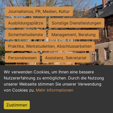
Journalismus, PR, Medien, Kultur
Ausbildungsplätze
Sonstige Dienstleistungen
Sicherheitsdienste
Management, Beratung
Praktika, Werkstudenten, Abschlussarbeiten
Personalwesen
Assistenz, Sekretariat
Hilfskräfte, Aushilfs- und Nebenjobs
Wir verwenden Cookies, um Ihnen eine bessere
Nutzererfahrung zu ermöglichen. Durch die Nutzung
Einkauf, Logistik, Materialwirtschaft
unserer Webseite stimmen Sie unserer Verwendung
von Cookies zu.
Mehr Informationen
Weiterbildung, Studium, duale Ausbildung
Tourismus
Rechtswesen
IT, Software
Zustimmen