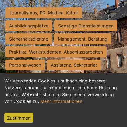
Journalismus, PR, Medien, Kultur
Ausbildungsplätze
Sonstige Dienstleistungen
Sicherheitsdienste
Management, Beratung
Praktika, Werkstudenten, Abschlussarbeiten
Personalwesen
Assistenz, Sekretariat
Hilfskräfte, Aushilfs- und Nebenjobs
Wir verwenden Cookies, um Ihnen eine bessere
Nutzererfahrung zu ermöglichen. Durch die Nutzung
Einkauf, Logistik, Materialwirtschaft
unserer Webseite stimmen Sie unserer Verwendung
von Cookies zu.
Mehr Informationen
Weiterbildung, Studium, duale Ausbildung
Tourismus
Rechtswesen
IT, Software
Zustimmen