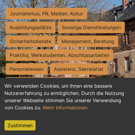
Journalismus, PR, Medien, Kultur
Ausbildungsplätze
Sonstige Dienstleistungen
Sicherheitsdienste
Management, Beratung
Praktika, Werkstudenten, Abschlussarbeiten
Personalwesen
Assistenz, Sekretariat
Hilfskräfte, Aushilfs- und Nebenjobs
Wir verwenden Cookies, um Ihnen eine bessere
Nutzererfahrung zu ermöglichen. Durch die Nutzung
Einkauf, Logistik, Materialwirtschaft
unserer Webseite stimmen Sie unserer Verwendung
von Cookies zu.
Mehr Informationen
Weiterbildung, Studium, duale Ausbildung
Tourismus
Rechtswesen
IT, Software
Zustimmen