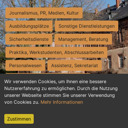
Journalismus, PR, Medien, Kultur
Ausbildungsplätze
Sonstige Dienstleistungen
Sicherheitsdienste
Management, Beratung
Praktika, Werkstudenten, Abschlussarbeiten
Personalwesen
Assistenz, Sekretariat
Hilfskräfte, Aushilfs- und Nebenjobs
Wir verwenden Cookies, um Ihnen eine bessere
Nutzererfahrung zu ermöglichen. Durch die Nutzung
Einkauf, Logistik, Materialwirtschaft
unserer Webseite stimmen Sie unserer Verwendung
von Cookies zu.
Mehr Informationen
Weiterbildung, Studium, duale Ausbildung
Tourismus
Rechtswesen
IT, Software
Zustimmen