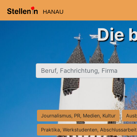
HANAU
Die 
Beruf, Fachrichtung, Firma
Journalismus, PR, Medien, Kultur
Ausb
Praktika, Werkstudenten, Abschlussarbei