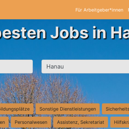
Für Arbeitgeber*innen
besten Jobs in H
Ort, Stadt
ildungsplätze
Sonstige Dienstleistungen
Sicherheit
ten
Personalwesen
Assistenz, Sekretariat
Hilfsk