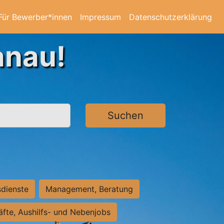
Für Bewerber*innen
Impressum
Datenschutzerklärung
anau!
Suchen
sdienste
Management, Beratung
räfte, Aushilfs- und Nebenjobs