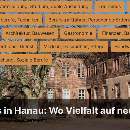
eiterbildung, Studium, duale Ausbildung
Tourismus
rberufe, Techniker
Berufskraftfahrer, Personenbeförder
Architektur, Bauwesen
Gastronomie
Finanzen, Ba
entlicher Dienst
Medizin, Gesundheit, Pflege
Handwe
iehung, Soziale Berufe
 in Hanau: Wo Vielfalt auf 