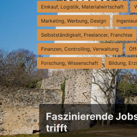
Einkauf, Logistik, Materialwirtschaft
W
Marketing, Werbung, Design
Ingenieu
Selbstständigkeit, Freelancer, Franchise
Finanzen, Controlling, Verwaltung
Öff
Forschung, Wissenschaft
Bildung, Erz
Faszinierende Jobs
trifft