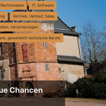
Rechtswesen
IT, Software
ung
Vertrieb, Verkauf, Sales
nken, Versicherungen
rk, gewerblich technische Berufe
neue Chancen