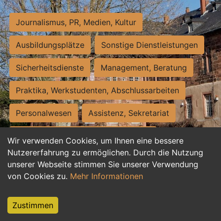
Journalismus, PR, Medien, Kultur
Ausbildungsplätze
Sonstige Dienstleistungen
Sicherheitsdienste
Management, Beratung
Praktika, Werkstudenten, Abschlussarbeiten
Personalwesen
Assistenz, Sekretariat
Hilfskräfte, Aushilfs- und Nebenjobs
Wir verwenden Cookies, um Ihnen eine bessere
Nutzererfahrung zu ermöglichen. Durch die Nutzung
Einkauf, Logistik, Materialwirtschaft
unserer Webseite stimmen Sie unserer Verwendung
von Cookies zu.
Mehr Informationen
Weiterbildung, Studium, duale Ausbildung
Tourismus
Rechtswesen
IT, Software
Zustimmen