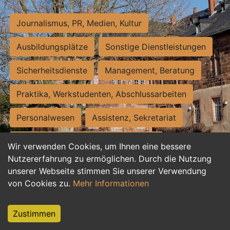
Journalismus, PR, Medien, Kultur
Ausbildungsplätze
Sonstige Dienstleistungen
Sicherheitsdienste
Management, Beratung
Praktika, Werkstudenten, Abschlussarbeiten
Personalwesen
Assistenz, Sekretariat
Hilfskräfte, Aushilfs- und Nebenjobs
Wir verwenden Cookies, um Ihnen eine bessere
Nutzererfahrung zu ermöglichen. Durch die Nutzung
Einkauf, Logistik, Materialwirtschaft
unserer Webseite stimmen Sie unserer Verwendung
von Cookies zu.
Mehr Informationen
Weiterbildung, Studium, duale Ausbildung
Tourismus
Rechtswesen
IT, Software
Zustimmen