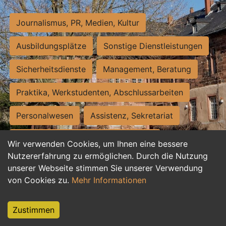
Journalismus, PR, Medien, Kultur
Ausbildungsplätze
Sonstige Dienstleistungen
Sicherheitsdienste
Management, Beratung
Praktika, Werkstudenten, Abschlussarbeiten
Personalwesen
Assistenz, Sekretariat
Hilfskräfte, Aushilfs- und Nebenjobs
Wir verwenden Cookies, um Ihnen eine bessere
Nutzererfahrung zu ermöglichen. Durch die Nutzung
Einkauf, Logistik, Materialwirtschaft
unserer Webseite stimmen Sie unserer Verwendung
von Cookies zu.
Mehr Informationen
Weiterbildung, Studium, duale Ausbildung
Tourismus
Rechtswesen
IT, Software
Zustimmen