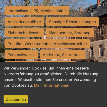
Journalismus, PR, Medien, Kultur
Ausbildungsplätze
Sonstige Dienstleistungen
Sicherheitsdienste
Management, Beratung
Praktika, Werkstudenten, Abschlussarbeiten
Personalwesen
Assistenz, Sekretariat
Hilfskräfte, Aushilfs- und Nebenjobs
Wir verwenden Cookies, um Ihnen eine bessere
Nutzererfahrung zu ermöglichen. Durch die Nutzung
Einkauf, Logistik, Materialwirtschaft
unserer Webseite stimmen Sie unserer Verwendung
von Cookies zu.
Mehr Informationen
Weiterbildung, Studium, duale Ausbildung
Tourismus
Rechtswesen
IT, Software
Zustimmen