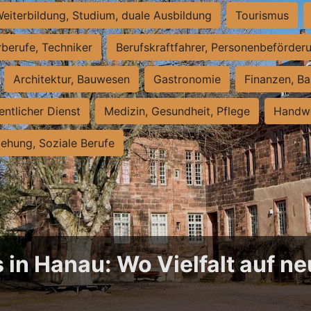
eiterbildung, Studium, duale Ausbildung
Tourismus
rberufe, Techniker
Berufskraftfahrer, Personenbeförder
Architektur, Bauwesen
Gastronomie
Finanzen, Ba
entlicher Dienst
Medizin, Gesundheit, Pflege
Handwe
iehung, Soziale Berufe
 in Hanau: Wo Vielfalt auf 