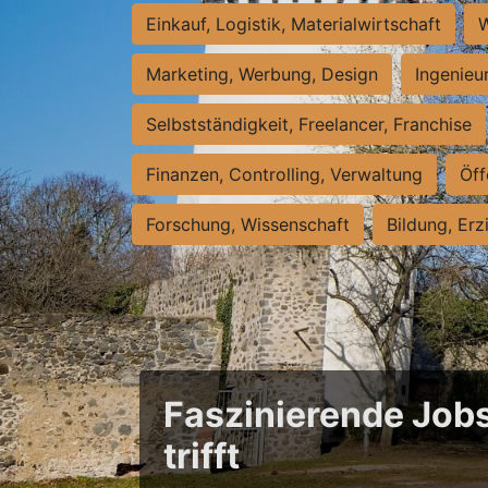
Einkauf, Logistik, Materialwirtschaft
W
Marketing, Werbung, Design
Ingenieu
Selbstständigkeit, Freelancer, Franchise
Finanzen, Controlling, Verwaltung
Öff
Forschung, Wissenschaft
Bildung, Erz
Faszinierende Jobs
trifft