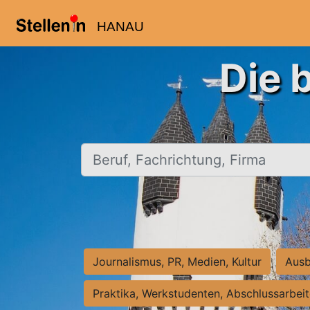
HANAU
Die 
Beruf, Fachrichtung, Firma
Journalismus, PR, Medien, Kultur
Ausb
Praktika, Werkstudenten, Abschlussarbei