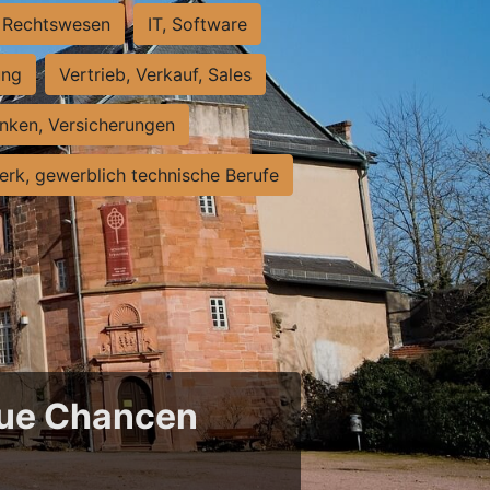
Rechtswesen
IT, Software
ung
Vertrieb, Verkauf, Sales
nken, Versicherungen
rk, gewerblich technische Berufe
neue Chancen