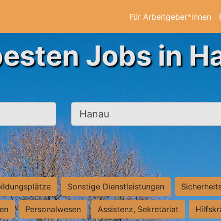
Für Arbeitgeber*innen
besten Jobs in H
Ort, Stadt
ildungsplätze
Sonstige Dienstleistungen
Sicherheit
ten
Personalwesen
Assistenz, Sekretariat
Hilfsk