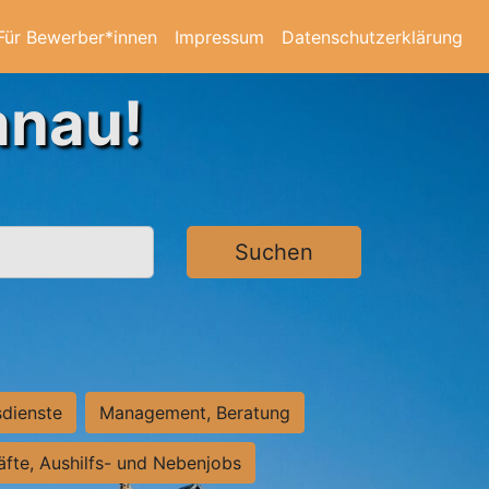
Für Bewerber*innen
Impressum
Datenschutzerklärung
anau!
Suchen
sdienste
Management, Beratung
räfte, Aushilfs- und Nebenjobs