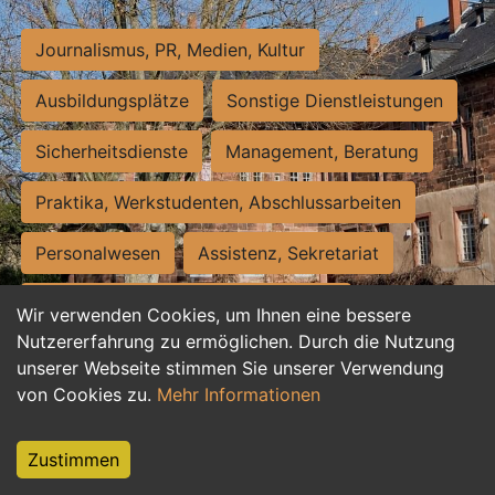
Journalismus, PR, Medien, Kultur
Ausbildungsplätze
Sonstige Dienstleistungen
Sicherheitsdienste
Management, Beratung
Praktika, Werkstudenten, Abschlussarbeiten
Personalwesen
Assistenz, Sekretariat
Hilfskräfte, Aushilfs- und Nebenjobs
Wir verwenden Cookies, um Ihnen eine bessere
Nutzererfahrung zu ermöglichen. Durch die Nutzung
Einkauf, Logistik, Materialwirtschaft
unserer Webseite stimmen Sie unserer Verwendung
von Cookies zu.
Mehr Informationen
Weiterbildung, Studium, duale Ausbildung
Tourismus
Rechtswesen
IT, Software
Zustimmen