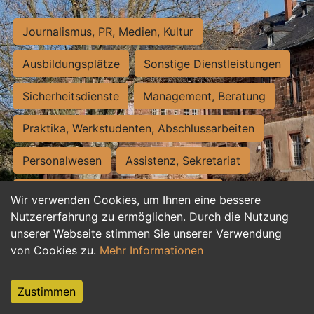
Journalismus, PR, Medien, Kultur
Ausbildungsplätze
Sonstige Dienstleistungen
Sicherheitsdienste
Management, Beratung
Praktika, Werkstudenten, Abschlussarbeiten
Personalwesen
Assistenz, Sekretariat
Hilfskräfte, Aushilfs- und Nebenjobs
Wir verwenden Cookies, um Ihnen eine bessere
Nutzererfahrung zu ermöglichen. Durch die Nutzung
Einkauf, Logistik, Materialwirtschaft
unserer Webseite stimmen Sie unserer Verwendung
von Cookies zu.
Mehr Informationen
Weiterbildung, Studium, duale Ausbildung
Tourismus
Rechtswesen
IT, Software
Zustimmen