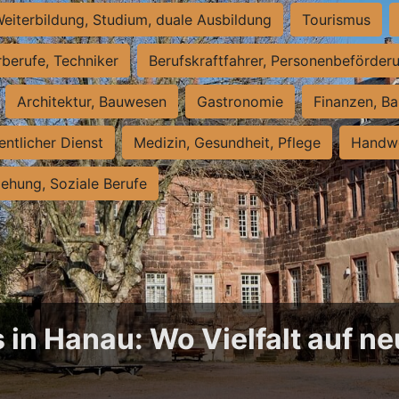
eiterbildung, Studium, duale Ausbildung
Tourismus
rberufe, Techniker
Berufskraftfahrer, Personenbeförder
Architektur, Bauwesen
Gastronomie
Finanzen, Ba
entlicher Dienst
Medizin, Gesundheit, Pflege
Handwe
iehung, Soziale Berufe
 in Hanau: Wo Vielfalt auf 