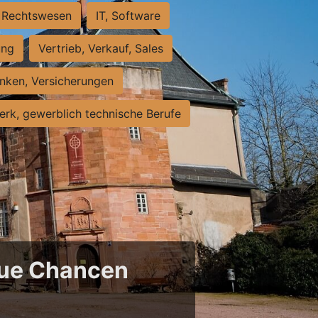
Rechtswesen
IT, Software
ung
Vertrieb, Verkauf, Sales
nken, Versicherungen
rk, gewerblich technische Berufe
neue Chancen