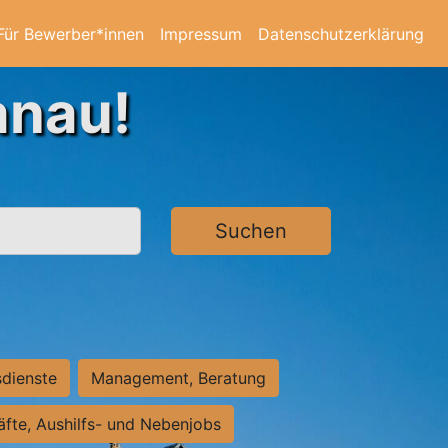
Für Bewerber*innen
Impressum
Datenschutzerklärung
anau!
Suchen
sdienste
Management, Beratung
räfte, Aushilfs- und Nebenjobs