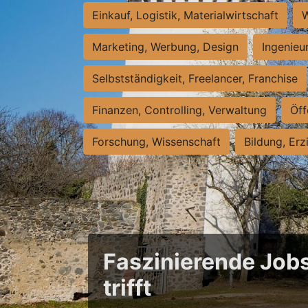
Einkauf, Logistik, Materialwirtschaft
W
Marketing, Werbung, Design
Ingenieu
Selbstständigkeit, Freelancer, Franchise
Finanzen, Controlling, Verwaltung
Öff
Forschung, Wissenschaft
Bildung, Erz
Faszinierende Jobs
trifft