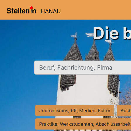
HANAU
Die 
Beruf, Fachrichtung, Firma
Journalismus, PR, Medien, Kultur
Ausb
Praktika, Werkstudenten, Abschlussarbei