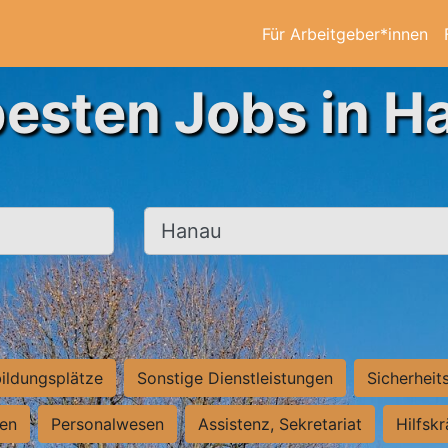
Für Arbeitgeber*innen
besten Jobs in H
Ort, Stadt
ildungsplätze
Sonstige Dienstleistungen
Sicherheit
ten
Personalwesen
Assistenz, Sekretariat
Hilfsk