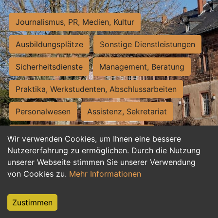
Journalismus, PR, Medien, Kultur
Ausbildungsplätze
Sonstige Dienstleistungen
Sicherheitsdienste
Management, Beratung
Praktika, Werkstudenten, Abschlussarbeiten
Personalwesen
Assistenz, Sekretariat
Hilfskräfte, Aushilfs- und Nebenjobs
Wir verwenden Cookies, um Ihnen eine bessere
Nutzererfahrung zu ermöglichen. Durch die Nutzung
Einkauf, Logistik, Materialwirtschaft
unserer Webseite stimmen Sie unserer Verwendung
von Cookies zu.
Mehr Informationen
Weiterbildung, Studium, duale Ausbildung
Tourismus
Rechtswesen
IT, Software
Zustimmen