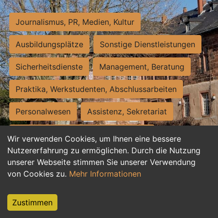
Journalismus, PR, Medien, Kultur
Ausbildungsplätze
Sonstige Dienstleistungen
Sicherheitsdienste
Management, Beratung
Praktika, Werkstudenten, Abschlussarbeiten
Personalwesen
Assistenz, Sekretariat
Hilfskräfte, Aushilfs- und Nebenjobs
Wir verwenden Cookies, um Ihnen eine bessere
Nutzererfahrung zu ermöglichen. Durch die Nutzung
Einkauf, Logistik, Materialwirtschaft
unserer Webseite stimmen Sie unserer Verwendung
von Cookies zu.
Mehr Informationen
Weiterbildung, Studium, duale Ausbildung
Tourismus
Rechtswesen
IT, Software
Zustimmen