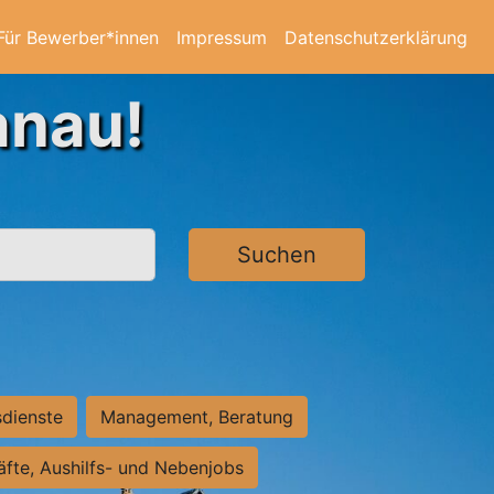
Für Bewerber*innen
Impressum
Datenschutzerklärung
anau!
Suchen
sdienste
Management, Beratung
räfte, Aushilfs- und Nebenjobs