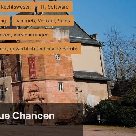
Rechtswesen
IT, Software
ung
Vertrieb, Verkauf, Sales
nken, Versicherungen
rk, gewerblich technische Berufe
neue Chancen