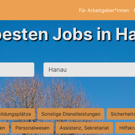
Für Arbeitgeber*innen
besten Jobs in H
Ort, Stadt
ildungsplätze
Sonstige Dienstleistungen
Sicherheit
ten
Personalwesen
Assistenz, Sekretariat
Hilfsk