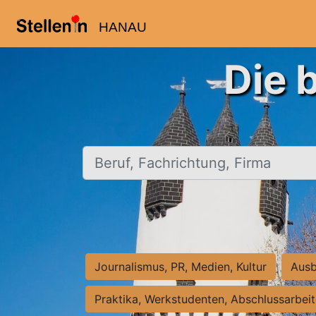
HANAU
Die 
Beruf, Fachrichtung, Firma
Journalismus, PR, Medien, Kultur
Ausb
Praktika, Werkstudenten, Abschlussarbei