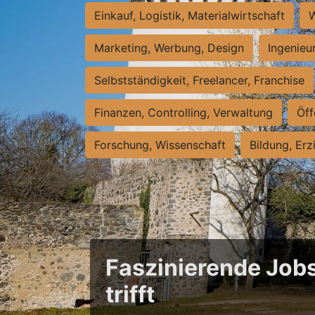
Einkauf, Logistik, Materialwirtschaft
W
Marketing, Werbung, Design
Ingenieu
Selbstständigkeit, Freelancer, Franchise
Finanzen, Controlling, Verwaltung
Öff
Forschung, Wissenschaft
Bildung, Erz
Faszinierende Jobs
trifft