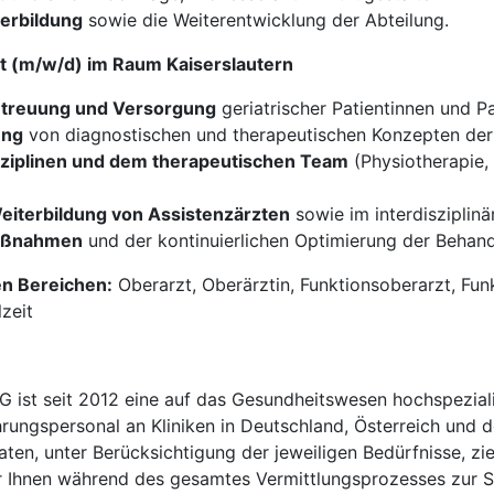
erbildung
sowie die Weiterentwicklung der Abteilung.
ut (m/w/d) im Raum Kaiserslautern
etreuung und Versorgung
geriatrischer Patientinnen und P
lung
von diagnostischen und therapeutischen Konzepten der 
isziplinen und dem therapeutischen Team
(Physiotherapie, 
eiterbildung von Assistenzärzten
sowie im interdisziplin
maßnahmen
und der kontinuierlichen Optimierung der Behan
en Bereichen:
Oberarzt, Oberärztin, Funktionsoberarzt, Fun
lzeit
t seit 2012 eine auf das Gesundheitswesen hochspezialisi
hrungspersonal an Kliniken in Deutschland, Österreich und d
en, unter Berücksichtigung der jeweiligen Bedürfnisse, zi
 Ihnen während des gesamtes Vermittlungsprozesses zur Sei