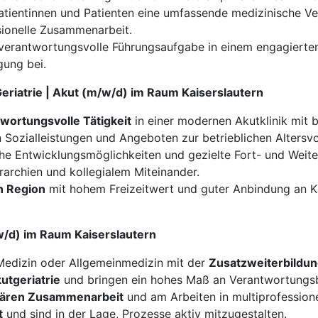
Patientinnen und Patienten eine umfassende medizinische V
sionelle Zusammenarbeit.
verantwortungsvolle Führungsaufgabe in einem engagierten
gung bei.
Geriatrie | Akut (m/w/d) im Raum Kaiserslautern
wortungsvolle Tätigkeit
in einer modernen Akutklinik mit 
 Sozialleistungen und Angeboten zur betrieblichen Altersv
che Entwicklungsmöglichkeiten und gezielte Fort- und Weit
rarchien und kollegialem Miteinander.
en Region
mit hohem Freizeitwert und guter Anbindung an K
m/w/d) im Raum Kaiserslautern
Medizin oder Allgemeinmedizin mit der
Zusatzweiterbildun
utgeriatrie
und bringen ein hohes Maß an Verantwortungsb
inären Zusammenarbeit
und am Arbeiten in multiprofession
t
und sind in der Lage, Prozesse aktiv mitzugestalten.