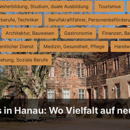
eiterbildung, Studium, duale Ausbildung
Tourismus
rberufe, Techniker
Berufskraftfahrer, Personenbeförder
Architektur, Bauwesen
Gastronomie
Finanzen, Ba
entlicher Dienst
Medizin, Gesundheit, Pflege
Handwe
iehung, Soziale Berufe
 in Hanau: Wo Vielfalt auf 