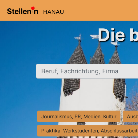
HANAU
Die 
Beruf, Fachrichtung, Firma
Journalismus, PR, Medien, Kultur
Ausb
Praktika, Werkstudenten, Abschlussarbei