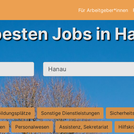
Für Arbeitgeber*innen
besten Jobs in H
Ort, Stadt
ildungsplätze
Sonstige Dienstleistungen
Sicherheit
ten
Personalwesen
Assistenz, Sekretariat
Hilfsk