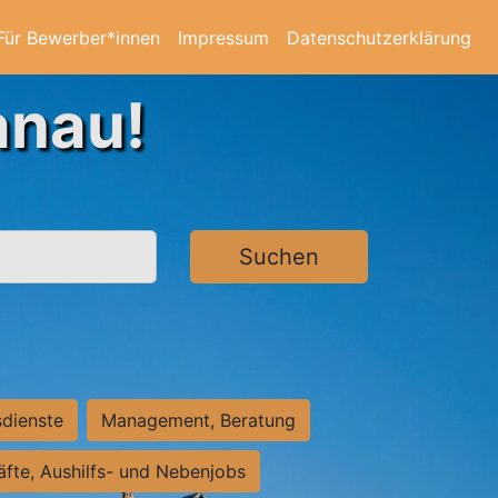
Für Bewerber*innen
Impressum
Datenschutzerklärung
anau!
Suchen
sdienste
Management, Beratung
räfte, Aushilfs- und Nebenjobs