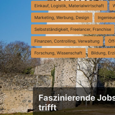
Einkauf, Logistik, Materialwirtschaft
W
Marketing, Werbung, Design
Ingenieu
Selbstständigkeit, Freelancer, Franchise
Finanzen, Controlling, Verwaltung
Öff
Forschung, Wissenschaft
Bildung, Erz
Faszinierende Jobs
trifft