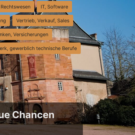
Rechtswesen
IT, Software
ung
Vertrieb, Verkauf, Sales
nken, Versicherungen
rk, gewerblich technische Berufe
neue Chancen