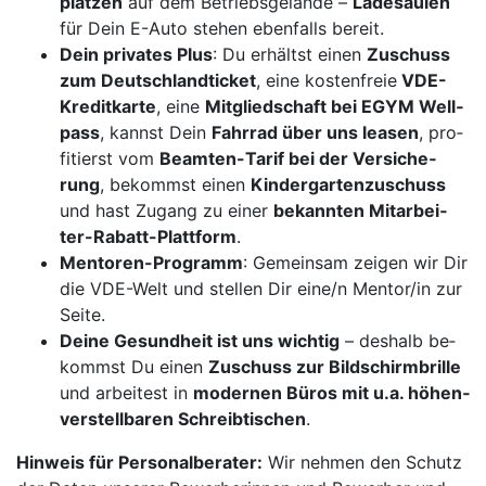
plät­zen
auf dem Be­triebs­ge­län­de –
La­de­säu­len
für Dein E-Au­to ste­hen eben­falls be­reit.
Dein pri­va­tes Plus
: Du er­hältst ei­nen
Zu­schuss
zum Deutsch­land­ti­cket
, eine kos­ten­freie
VDE-
Kre­dit­kar­te
, eine
Mit­glied­schaft bei EGYM Well­
pass
, kannst Dein
Fahr­rad über uns lea­sen
, pro­
fi­tierst vom
Be­am­ten-Ta­rif bei der Ver­si­che­
rung
, be­kommst ei­nen
Kin­der­gar­ten­zu­schuss
und hast Zu­gang zu ei­ner
be­kann­ten Mit­ar­bei­
ter-Ra­batt-Platt­form
.
Men­to­ren-Pro­gramm
: Ge­mein­sam zei­gen wir Dir
die VDE-Welt und stel­len Dir ei­ne/n Men­tor/in zur
Sei­te.
Dei­ne Ge­sund­heit ist uns wich­tig
– des­halb be­
kommst Du ei­nen
Zu­schuss zur Bild­schirm­bril­le
und ar­bei­test in
mo­der­nen Bü­ros mit u.a. hö­hen­
ver­stell­ba­ren Schreib­ti­schen
.
Hin­weis für Per­so­nal­be­ra­ter:
Wir neh­men den Schutz