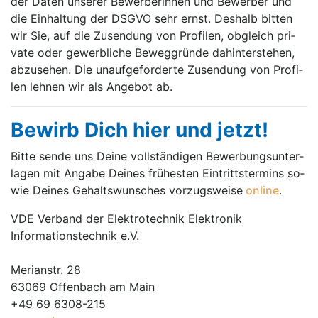
der Da­ten un­se­rer Be­wer­ber­in­nen und Be­wer­ber und
die Ein­hal­tung der DSGVO sehr ernst. Des­halb bit­ten
wir Sie, auf die Zu­sen­dung von Pro­fi­len, ob­gleich pri­
va­te oder ge­werb­li­che Be­weg­grün­de da­hin­ter­ste­hen,
ab­zu­se­hen. Die un­auf­ge­for­der­te Zu­sen­dung von Pro­fi­
len leh­nen wir als An­ge­bot ab.
Be­wirb Dich hier und jetzt!
Bit­te sen­de uns Deine voll­stän­di­gen Be­wer­bungs­un­ter­
la­gen mit An­ga­be Deines frü­hes­ten Ein­tritts­ter­mins so­
wie Deines Ge­halts­wun­sches vor­zugs­wei­se
on­line
.
VDE Verband der Elektrotechnik Elektronik
Informationstechnik e.V.
Merianstr. 28
63069 Offenbach am Main
+49 69 6308-215