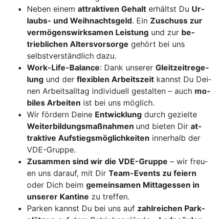
Ne­ben ei­nem
at­trak­ti­ven Ge­halt
er­hältst Du
Ur­
laubs- und Weih­nachts­geld
. Ein
Zu­schuss zur
ver­mö­gens­wirk­sa­men Leis­tung
und zur
be­
trieb­li­chen Al­ters­vor­sor­ge
ge­hört bei uns
selbst­ver­ständ­lich da­zu.
Work-Life-Ba­lance
: Dank un­se­rer
Gleit­zeit­re­ge­
lung
und der
fle­xi­blen Ar­beits­zeit
kannst Du Dei­
nen Ar­beits­all­tag in­di­vi­du­ell ge­stal­ten – auch
mo­
bi­les Ar­bei­ten
ist bei uns mög­lich.
Wir för­dern Dei­ne
Ent­wick­lung
durch ge­ziel­te
Wei­ter­bil­dungs­maß­nah­men
und bie­ten Dir
at­
trak­ti­ve Auf­stiegs­mög­lich­kei­ten
in­ner­halb der
VDE-Grup­pe.
Zu­sam­men sind wir die VDE-Grup­pe
– wir freu­
en uns da­rauf, mit Dir
Team-Events zu fei­ern
oder Dich beim
ge­mein­sa­men Mit­tag­es­sen in
un­se­rer Kan­ti­ne
zu tref­fen.
Par­ken kannst Du bei uns auf
z
ahl­rei­chen Park­