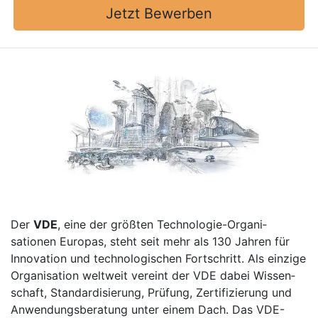
Jetzt Bewerben
Der
VDE
, eine der größten Techno­logie-Organi­
sationen Europas, steht seit mehr als 130 Jahren für
Inno­vation und techno­lo­gischen Fort­schritt. Als einzige
Organi­sation welt­weit vereint der VDE dabei Wissen­
schaft, Stan­dardi­sierung, Prü­fung, Zerti­fi­zierung und
Anwendungs­beratung unter einem Dach. Das VDE-