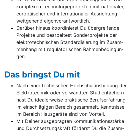
kom­ple­xen Tech­no­lo­gie­pro­jek­ten mit na­tio­na­ler,
eu­ro­pä­i­scher und in­ter­na­tio­na­ler Aus­rich­tung
weit­ge­hend ei­gen­ver­ant­wort­lich.
Da­rü­ber hi­naus ko­or­di­nierst Du über­grei­fen­de
Pro­jek­te und be­ar­bei­test Son­der­pro­jek­te der
elek­tro­tech­ni­schen Stan­dar­di­sie­rung im Zu­sam­
men­hang mit re­gu­la­to­ri­schen Rah­men­be­din­gun­
gen.
Das bringst Du mit
Nach ei­ner tech­ni­schen Hoch­schul­aus­bil­dung der
Elek­tro­tech­nik oder ver­wand­ten Stu­di­en­fä­chern
hast Du ide­a­ler­wei­se prak­ti­sche Be­rufs­er­fah­rung
im ein­schlä­gi­gen Be­reich ge­sam­melt. Kennt­nis­se
im Be­reich Haus­ge­rä­te sind von Vor­teil.
Mit Dei­ner aus­ge­präg­ten Kom­mu­ni­ka­ti­ons­stär­ke
und Durch­set­zungs­kraft för­derst Du die Zu­sam­