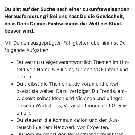
Du bist auf der Su­che nach ei­ner zu­kunfts­wei­sen­den
Her­aus­for­de­rung? Bei uns hast Du die Ge­wiss­heit,
dass Dank Dei­nes Fach­wis­sens die Welt ein Stück
bes­ser wird.
Mit Dei­nen aus­ge­präg­ten Fä­hig­kei­ten über­nimmst Du
fol­gen­de Auf­ga­ben:
Du ver­trittst ei­gen­ver­ant­wort­lich The­men im Um­
feld von Ho­me & Buil­ding für den VDE in­tern und
ex­tern.
Du treibst die The­men ak­tiv vo­ran und ent­wi­
ckelst sie wei­ter. Da­zu ver­folgst Du Trends, ent­
wi­ckelst selbst I­de­en und Vi­sio­nen und bringst
die­se in Work­shops, Ver­an­stal­tun­gen und Gre­mi­
en ein.
Du steu­erst die Kom­mu­ni­ka­ti­on und den Aus­
tausch in ei­nem Netz­werk von Ex­per­ten.
Du ver­ant­wor­test das Pro­jekt­ma­nage­ment von