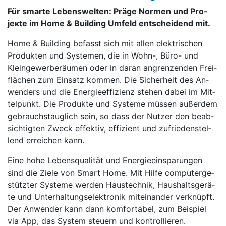
Für smar­te Le­bens­wel­ten: Prä­ge Nor­men und Pro­
jек­te im Home & Building Um­feld ent­schei­dend mit.
Ho­me & Buil­ding be­fasst sich mit al­len elek­tri­schen
Pro­duk­ten und Sys­te­men, die in Wohn-, Bü­ro- und
Klein­ge­wer­be­räu­men oder in da­ran an­gren­zen­den Frei­
flä­chen zum Ein­satz kom­men. Die Sicher­heit des An­
wen­ders und die Ener­gie­ef­fi­zi­enz ste­hen da­bei im Mit­
tel­punkt. Die Pro­duk­te und Sys­te­me müs­sen au­ßer­dem
ge­brauchs­taug­lich sein, so dass der Nut­zer den be­ab­
sich­tig­ten Zweck ef­fek­tiv, ef­fi­zi­ent und zu­frie­den­stel­
lend er­rei­chen kann.
Ei­ne ho­he Le­bens­qua­li­tät und Ener­gie­ein­spa­run­gen
sind die Zie­le von Smart Ho­me. Mit Hil­fe com­pu­ter­ge­
stütz­ter Sys­te­me wer­den Haus­tech­nik, Haus­halts­ge­rä­
te und Un­ter­hal­tungs­elek­tro­nik mit­ein­an­der ver­knüpft.
Der An­wen­der kann dann kom­for­ta­bel, zum Bei­spiel
via App, das Sys­tem steu­ern und kon­trol­lie­ren.