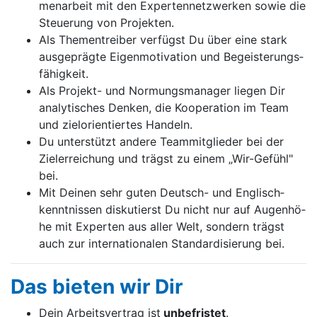
men­ar­beit mit den Ex­per­ten­netz­wer­ken so­wie die
Steu­e­rung von Pro­jek­ten.
Als The­men­trei­ber ver­fügst Du über ei­ne stark
aus­ge­präg­te Ei­gen­mo­ti­va­ti­on und Be­geis­te­rungs­
fä­hig­keit.
Als Pro­jekt- und Nor­mungs­ma­na­ger lie­gen Dir
ana­ly­ti­sches Den­ken, die Ko­o­pe­ra­ti­on im Team
und ziel­o­ri­en­tier­tes Han­deln.
Du un­ter­stützt an­de­re Team­mit­glie­der bei der
Ziel­er­rei­chung und trägst zu ei­nem „Wir-Ge­fühl"
bei.
Mit Dei­nen sehr gu­ten Deutsch- und Eng­lisch­
kennt­nis­sen dis­ku­tierst Du nicht nur auf Au­gen­hö­
he mit Ex­per­ten aus al­ler Welt, son­dern trägst
auch zur in­ter­na­ti­o­na­len Stan­dar­di­sie­rung bei.
Das bie­ten wir Dir
Dein Ar­beits­ver­trag ist
un­be­fris­tet
.