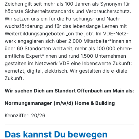
Zeichen gilt seit mehr als 100 Jahren als Syno­nym für
höchste Sicher­heits­stan­dards und Ver­braucher­schutz.
Wir setzen uns ein für die For­schungs- und Nach­
wuchs­förderung und für das lebens­lange Lernen mit
Weiter­bildungs­angeboten „on the job“. Im VDE-Netz­
werk enga­gieren sich über 2.000 Mitarbei­ter*innen an
über 60 Stand­orten welt­weit, mehr als 100.000 ehren­
amt­liche Expert*innen und rund 1.500 Unter­nehmen
gestal­ten im Netz­werk VDE eine lebens­werte Zukunft:
ver­netzt, digi­tal, elek­trisch. Wir gestalten die e-diale
Zukunft.
Wir suchen Dich am Standort Offenbach am Main als:
Normungsmanager (m/w/d) Home & Building
Kennziffer: 20/26
Das kannst Du be­we­gen