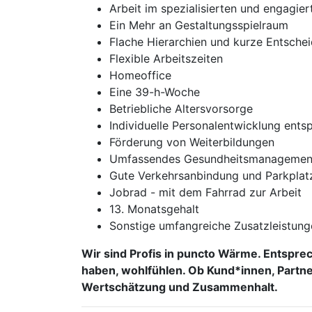
Arbeit im speziali­sierten und engagie
Ein Mehr an Gestaltungs­spielraum
Flache Hierarchien und kurze Entsche
Flexible Arbeits­zeiten
Homeoffice
Eine 39-h-Woche
Betriebliche Altersvorsorge
Indivi­duelle Personal­entwicklung ent­s
Förderung von Weiter­bildungen
Umfassendes Gesund­heits­managemen
Gute Verkehrs­anbindung und Park­plat
Jobrad - mit dem Fahrrad zur Arbeit
13. Monatsgehalt
Sonstige umfang­reiche Zusatz­leistun
Wir sind Profis in puncto Wärme. Entsprec
haben, wohl­fühlen. Ob Kund*innen, Partner
Wert­schätzung und Zusammen­halt.