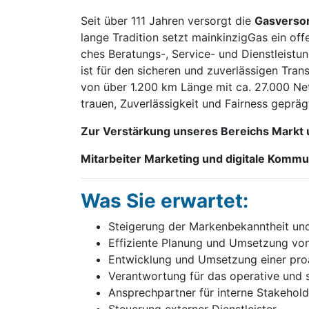
Seit ü­ber 111 Jah­ren ver­sorgt die
Gas­ver­s
lan­ge Tra­di­ti­on setzt main­kin­zig­Gas ein of
ches Be­ra­tungs-, Ser­vice- und Dienst­leis­tu
ist für den si­che­ren und zu­ver­läs­si­gen Tra
von ü­ber 1.200 km Län­ge mit ca. 27.000 Netz­
trau­en, Zu­ver­läs­sig­keit und Fair­ness ge­präg
Zur Verstärkung unseres Bereichs Markt un
Mitarbeiter Marketing und digitale Kommu
Was Sie erwartet:
Stei­ge­rung der Mar­ken­be­kannt­heit u
Ef­fi­zi­en­te Pla­nung und Um­set­zung von
Ent­wick­lung und Um­set­zung ei­ner pro­a
Ver­ant­wor­tung für das ope­ra­ti­ve und s
An­sprech­part­ner für in­ter­ne Stake­hol­d
Steu­e­rung ex­ter­ner Dienst­leis­ter