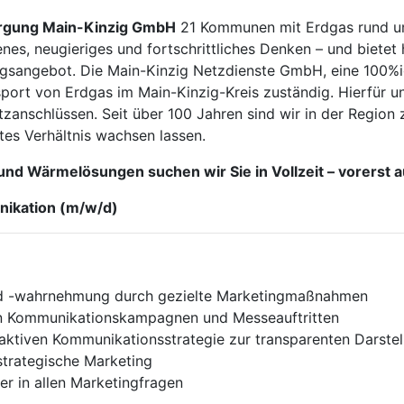
or­gung Main-Kin­zig GmbH
21 Kom­mu­nen mit Erd­gas rund um 
­fe­nes, neu­gie­ri­ges und fort­schritt­li­ches Den­ken – und bie­t
ngs­an­ge­bot. Die Main-Kin­zig Netz­diens­te GmbH, ei­ne 100%i­g
ns­port von Erd­gas im Main-Kin­zig-Kreis zu­stän­dig. Hier­für un
an­schlüs­sen. Seit über 100 Jah­ren sind wir in der Re­gi­on z
­tes Ver­hält­nis wach­sen las­sen.
d Wärmelösungen suchen wir Sie in Vollzeit – vorerst auf 
nikation (m/w/d)
nd -wahr­neh­mung durch ge­ziel­te Mar­ke­ting­maß­nah­men
 Kom­mu­ni­ka­ti­ons­kam­pag­nen und Mes­se­auf­trit­ten
k­ti­ven Kom­mu­ni­ka­ti­ons­stra­te­gie zur trans­pa­ren­ten Dar­
tra­te­gi­sche Mar­ke­ting
er in al­len Mar­ke­ting­fra­gen