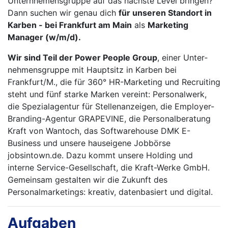
Unternhemensgruppe auf das nächste Level bringen?
Dann suchen wir genau dich
für unseren Standort in
Karben - bei Frankfurt am Main
als
Marketing
Manager (w/m/d).
Wir sind Teil der Power People Group
, einer Unter­
nehmens­gruppe mit Haupt­sitz in Karben bei
Frankfurt/M., die für 360° HR-Marketing und Re­cruiting
steht und fünf starke Marken vereint: Personalwerk,
die Spe­zi­al­agentur für Stellenan­zei­gen, die Employer-
Branding-Agentur GRA­PE­VINE, die Perso­nal­­beratung
Kraft von Wantoch, das Softwarehouse DMK E-
Business und unsere hauseigene Jobbörse
jobsintown.de. Dazu kommt unsere Holding und
interne Service-Gesell­schaft, die Kraft-Wer­ke GmbH.
Gemeinsam gestalten wir die Zukunft des
Personalmarke­tings: kreativ, datenbasiert und digital.
Aufgaben