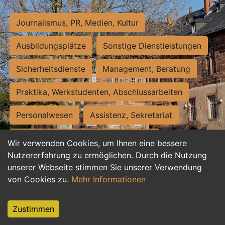
Journalismus, PR, Medien, Kultur
Ausbildungsplätze
Sonstige Dienstleistungen
Sicherheitsdienste
Management, Beratung
Praktika, Werkstudenten, Abschlussarbeiten
Personalwesen
Assistenz, Sekretariat
Hilfskräfte, Aushilfs- und Nebenjobs
Wir verwenden Cookies, um Ihnen eine bessere
Nutzererfahrung zu ermöglichen. Durch die Nutzung
Einkauf, Logistik, Materialwirtschaft
unserer Webseite stimmen Sie unserer Verwendung
von Cookies zu.
Mehr Informationen
Weiterbildung, Studium, duale Ausbildung
Tourismus
Rechtswesen
IT, Software
Zustimmen